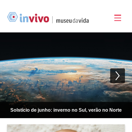
Web 3.0: bem-vindos à nova era da internet que vai
Solstício de junho: inverno no Sul, verão no Norte
Insetos na horta: o que fazer?
mudar tudo!