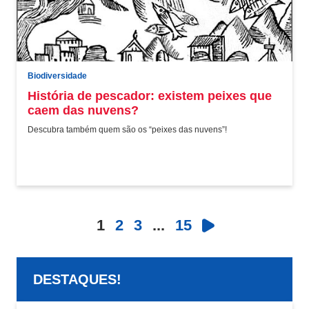
Biodiversidade
História de pescador: existem peixes que
caem das nuvens?
Descubra também quem são os “peixes das nuvens”!
1
2
3
...
15
DESTAQUES!