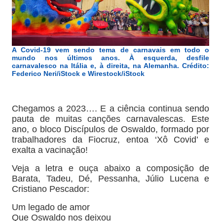
A Covid-19 vem sendo tema de carnavais em todo o
mundo nos últimos anos. À esquerda, desfile
carnavalesco na Itália e, à direita, na Alemanha. Crédito:
Federico Neri/iStock e Wirestock/iStock
Chegamos a 2023…. E a ciência continua sendo
pauta de muitas canções carnavalescas. Este
ano
,
o bloco Discípulos de Oswaldo, formado por
trabalhadores da Fiocruz, entoa ‘Xô Covid’ e
exalta a vacinação!
Veja a letra e ouça abaixo a composição de
Barata, Tadeu, Dé, Pessanha, Júlio Lucena e
Cristiano Pescador:
Um legado de amor
Que Oswaldo nos deixou