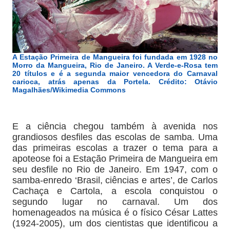
A Estação Primeira de Mangueira foi fundada em 1928 no
Morro da Mangueira, Rio de Janeiro. A Verde-e-Rosa tem
20 títulos e é a segunda maior vencedora do Carnaval
carioca, atrás apenas da Portela. Crédito: Otávio
Magalhães/Wikimedia Commons
E a ciência chegou também à avenida nos
grandiosos desfiles das escolas de samba. Uma
das primeiras escolas a trazer o tema para a
apoteose foi a Estação Primeira de Mangueira em
seu desfile no Rio de Janeiro. Em 1947, com o
samba-enredo ‘Brasil, ciências e artes’, de Carlos
Cachaça e Cartola, a escola conquistou o
segundo lugar no carnaval. Um dos
homenageados na música é o físico César Lattes
(1924-2005), um dos cientistas que identificou a