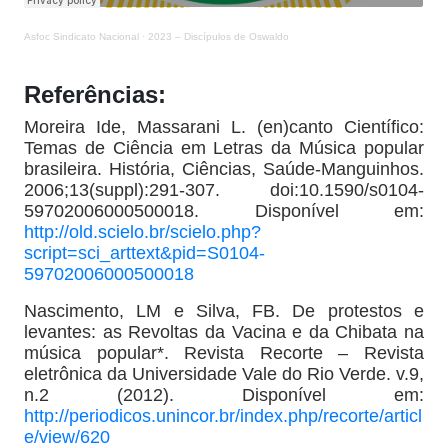
Asfoc Sindicato Nacional
·
2023 – Discípulos de Oswaldo
Referências:
Moreira Ide, Massarani L. (en)canto Científico:
Temas de Ciência em Letras da Música popular
brasileira. História, Ciências, Saúde-Manguinhos.
2006;13(suppl):291-307. doi:10.1590/s0104-
59702006000500018. Disponível em:
http://old.scielo.br/scielo.php?
script=sci_arttext&pid=S0104-
59702006000500018
Nascimento, LM e Silva, FB. De protestos e
levantes: as Revoltas da Vacina e da Chibata na
música popular*. Revista Recorte – Revista
eletrônica da Universidade Vale do Rio Verde. v.9,
n.2 (2012). Disponível em:
http://periodicos.unincor.br/index.php/recorte/articl
e/view/620