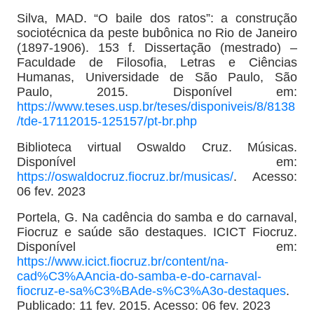
Silva, MAD. “O baile dos ratos”: a construção
sociotécnica da peste bubônica no Rio de Janeiro
(1897-1906). 153 f. Dissertação (mestrado) –
Faculdade de Filosofia, Letras e Ciências
Humanas, Universidade de São Paulo, São
Paulo, 2015. Disponível em:
https://www.teses.usp.br/teses/disponiveis/8/8138
/tde-17112015-125157/pt-br.php
Biblioteca virtual Oswaldo Cruz. Músicas.
Disponível em:
https://oswaldocruz.fiocruz.br/musicas/
. Acesso:
06 fev. 2023
Portela, G. Na cadência do samba e do carnaval,
Fiocruz e saúde são destaques. ICICT Fiocruz.
Disponível em:
https://www.icict.fiocruz.br/content/na-
cad%C3%AAncia-do-samba-e-do-carnaval-
fiocruz-e-sa%C3%BAde-s%C3%A3o-destaques
.
Publicado: 11 fev. 2015. Acesso: 06 fev. 2023