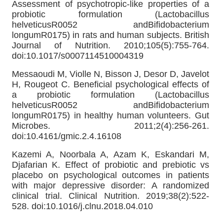
Assessment of psychotropic-like properties of a
probiotic formulation (Lactobacillus
helveticusR0052 andBifidobacterium
longumR0175) in rats and human subjects. British
Journal of Nutrition. 2010;105(5):755-764.
doi:10.1017/s0007114510004319
Messaoudi M, Violle N, Bisson J, Desor D, Javelot
H, Rougeot C. Beneficial psychological effects of
a probiotic formulation (Lactobacillus
helveticusR0052 andBifidobacterium
longumR0175) in healthy human volunteers. Gut
Microbes. 2011;2(4):256-261.
doi:10.4161/gmic.2.4.16108
Kazemi A, Noorbala A, Azam K, Eskandari M,
Djafarian K. Effect of probiotic and prebiotic vs
placebo on psychological outcomes in patients
with major depressive disorder: A randomized
clinical trial. Clinical Nutrition. 2019;38(2):522-
528. doi:10.1016/j.clnu.2018.04.010