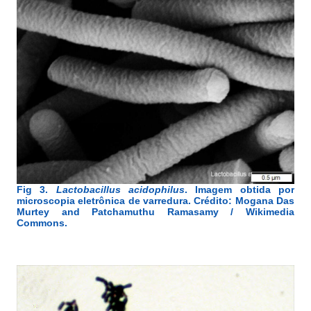
Fig 3.
Lactobacillus acidophilus
. Imagem obtida por
microscopia eletrônica de varredura. Crédito: Mogana Das
Murtey and Patchamuthu Ramasamy / Wikimedia
Commons.