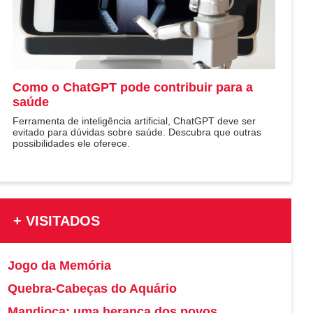
Como o ChatGPT pode contribuir para a
saúde
Ferramenta de inteligência artificial, ChatGPT deve ser
evitado para dúvidas sobre saúde. Descubra que outras
possibilidades ele oferece.
+ VISITADOS
Jogo da Memória
Quebra-Cabeças do Aquário
Mandioca: uma herança dos povos