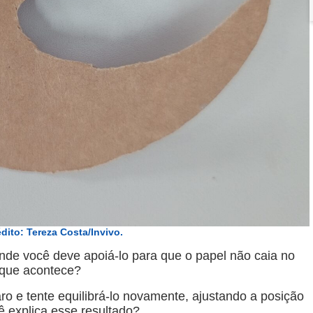
dito: Tereza Costa/Invivo.
Onde você deve apoiá-lo para que o papel não caia no
O que acontece?
o e tente equilibrá-lo novamente,
ajustando a posição
ê explica esse resultado?