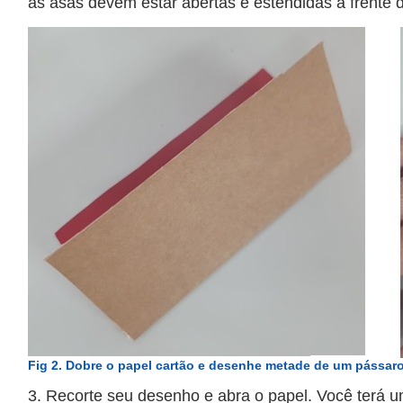
as asas devem estar abertas e estendidas à frente 
Fig 2. Dobre o papel cartão e desenhe metade de um pássaro 
3.
Recorte seu desenho e abra o papel. Você terá 