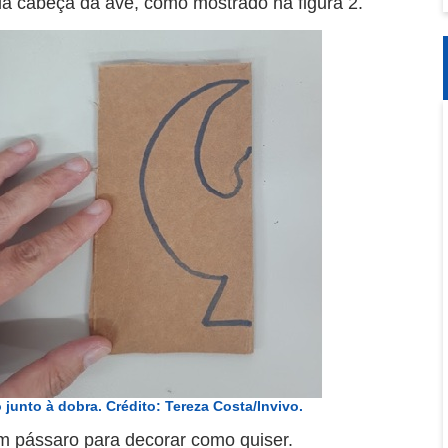
da cabeça da ave, como mostrado na figura 2.
junto à dobra. Crédito: Tereza Costa/Invivo.
um pássaro para decorar como quiser.