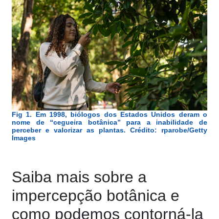
Fig 1. Em 1998, biólogos dos Estados Unidos deram o
nome de “cegueira botânica” para a inabilidade de
perceber e valorizar as plantas. Crédito: rparobe/Getty
Images
Saiba mais sobre a
impercepção botânica e
como podemos contorná-la