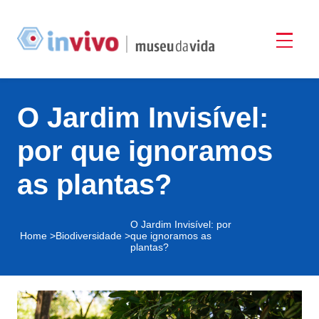
O Jardim Invisível:
por que ignoramos
as plantas?
O Jardim Invisível: por
Home >
Biodiversidade >
que ignoramos as
plantas?