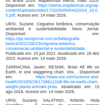
no Brasil 2024. MapBiomas Alerta, maio 2025.
Disponível em:
https://alerta.mapbiomas.org/wp-
content/uploads/sites/17/2025/05/RAD2024_15.0
5.pdf
. Acesso em: 14 maio 2026.
URSI, Suzane. Cegueira botânica, conservação
ambiental e sustentabilidade. Nexo Jornal.
Disponível em:
https://pp.nexojornal.com.br/bibliografia-
basica/2021/06/23/cegueira-botanica-
conservacao-ambiental-e-sustentabilidade
.
Publicado em: 23 jun 2021. Atualizado em: 28 dez
2023. Acesso em: 14 maio 2026.
ZARRACINA, Javier; RESNIK, Brian All life on
Earth, in one staggering chart. Vox, . Disponível
em:
https://www.vox.com/science-and-
health/2018/5/29/17386112/all-life-on-earth-chart-
weight-plants-animals-pnas
. Atualizado em: 15
ago 2018. Acesso em: 14 maio 2026.
URSI, Suzana; SALATINO, Antonio. Nota