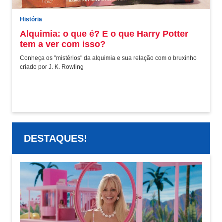
História
Alquimia: o que é? E o que Harry Potter
tem a ver com isso?
Conheça os "mistérios" da alquimia e sua relação com o bruxinho
criado por J. K. Rowling
DESTAQUES!